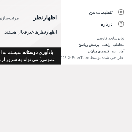
تنظیمات من
اظهارنظر
مرتب‌سازی
درباره
اظهارنظرها غیرفعال هستند.
زبان سایت: فارسی
مخاطب
راهنما
پرسش و پاسخ
آمار
api
کلیدهای میان‌بر
یادآوری دوستانه:
طراحی شده توسط PeerTube
©
2015-2023
عمومی) می تواند به سرور ار