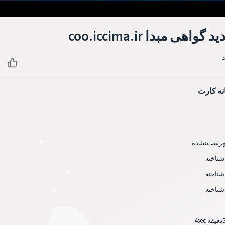
ی مبدا coo.iccima.ir
نه کارت
هرست‌نشده
شناخته
شناخته
شناخته
 4sec