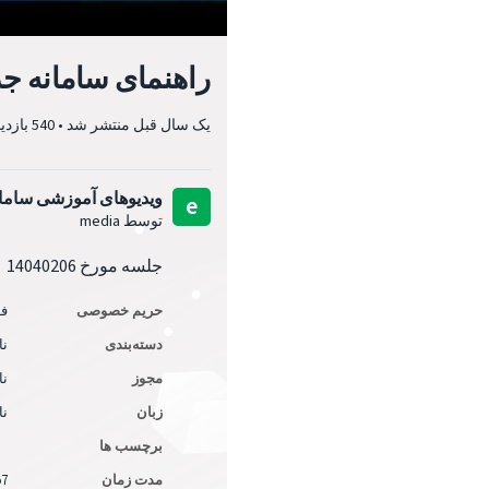
راهنمای سامانه جدید گواه
یک سال قبل
منتشر شد
•
540 بازدید
ویدیوهای آموزشی ساما
e
توسط media
جلسه مورخ 14040206
حریم خصوصی
ف
دسته‌بندی
نا
مجوز
نا
زبان
نا
برچسب ها
مدت زمان
57دقیقه