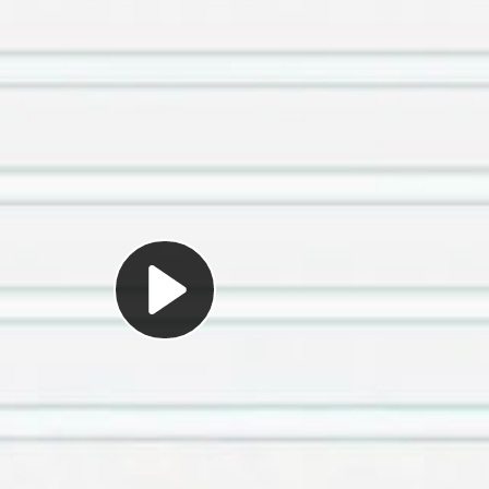
پخش
ویدئو